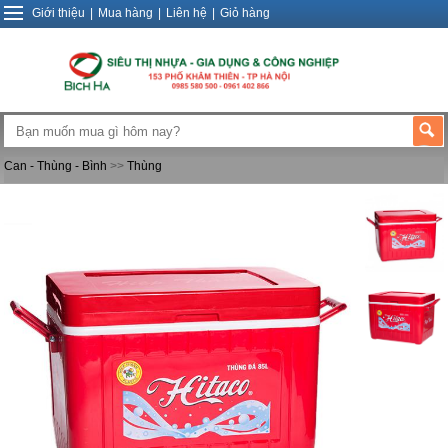
Giới thiệu
|
Mua hàng
|
Liên hệ
|
Giỏ hàng
Can - Thùng - Bình
>>
Thùng