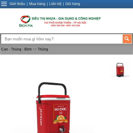
Giới thiệu
|
Mua hàng
|
Liên hệ
|
Giỏ hàng
Can - Thùng - Bình
>>
Thùng