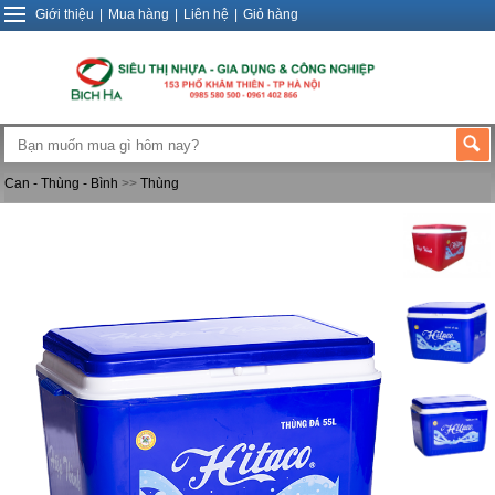
Giới thiệu
|
Mua hàng
|
Liên hệ
|
Giỏ hàng
Can - Thùng - Bình
>>
Thùng