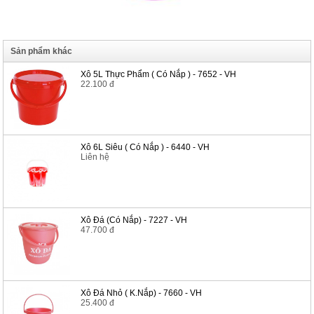
Sản phẩm khác
Xô 5L Thực Phẩm ( Có Nắp ) - 7652 - VH
22.100 đ
Xô 6L Siêu ( Có Nắp ) - 6440 - VH
Liên hệ
Xô Đá (Có Nắp) - 7227 - VH
47.700 đ
Xô Đá Nhỏ ( K.Nắp) - 7660 - VH
25.400 đ