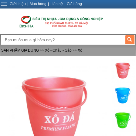
Giới thiệu
|
Mua hàng
|
Liên hệ
|
Giỏ hàng
SẢN PHẨM GIA DỤNG
>>
Xô - Chậu - Gáo
>>
Xô