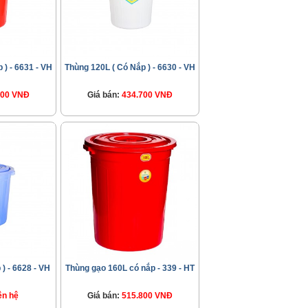
 ) - 6631 - VH
Thùng 120L ( Có Nắp ) - 6630 - VH
500 VNĐ
Giá bán:
434.700 VNĐ
) - 6628 - VH
Thùng gạo 160L có nắp - 339 - HT
ên hệ
Giá bán:
515.800 VNĐ