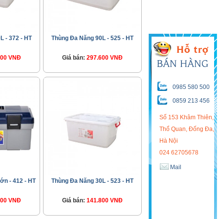
 - 372 - HT
Thùng Đa Năng 90L - 525 - HT
600 VNĐ
Giá bán:
297.600 VNĐ
0985 580 500
0859 213 456
Số 153 Khâm Thiên,
Thổ Quan, Đống Đa,
Hà Nội
024 62705678
Mail
ớn - 412 - HT
Thùng Đa Năng 30L - 523 - HT
800 VNĐ
Giá bán:
141.800 VNĐ