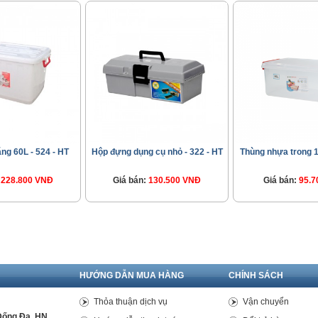
ng 60L - 524 - HT
Hộp đựng dụng cụ nhỏ - 322 - HT
Thùng nhựa trong 1
228.800 VNĐ
Giá bán:
130.500 VNĐ
Giá bán:
95.7
HƯỚNG DẪN MUA HÀNG
CHÍNH SÁCH
Thỏa thuận dịch vụ
Vận chuyển
Đống Đa, HN