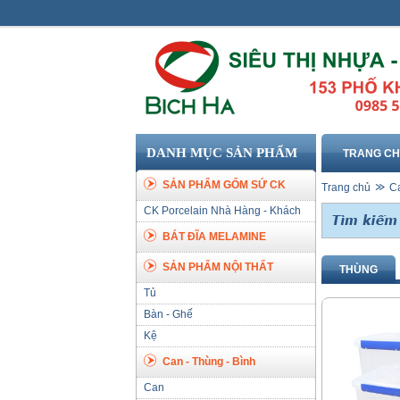
DANH MỤC SẢN PHẨM
TRANG C
SẢN PHẨM GỐM SỨ CK
Trang chủ
Ca
CK Porcelain Nhà Hàng - Khách
Sạn
BÁT ĐĨA MELAMINE
SẢN PHẨM NỘI THẤT
THÙNG
Tủ
Bàn - Ghế
Kệ
Can - Thùng - Bình
Can