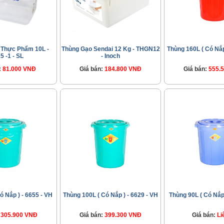
Thực Phẩm 10L -
Thùng Gạo Sendai 12 Kg - THGN12
Thùng 160L ( Có Nắp
5 -1 - SL
- Inoch
:
81.000 VNĐ
Giá bán:
184.800 VNĐ
Giá bán:
555.
ó Nắp ) - 6655 - VH
Thùng 100L ( Có Nắp ) - 6629 - VH
Thùng 90L ( Có Nắp 
305.900 VNĐ
Giá bán:
399.300 VNĐ
Giá bán:
Li