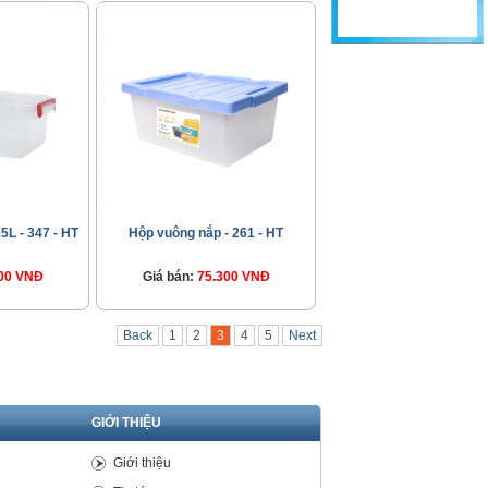
5L - 347 - HT
Hộp vuông nắp - 261 - HT
00 VNĐ
Giá bán:
75.300 VNĐ
Back
1
2
3
4
5
Next
GIỚI THIỆU
Giới thiệu