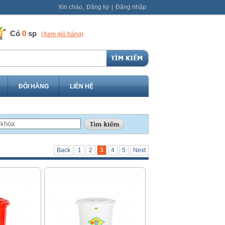
Xin chào,
Đăng ký
|
Đăng nhập
Có
0
sp
(Xem giỏ hàng)
ĐỔI HÀNG
LIÊN HỆ
Back
1
2
3
4
5
Next