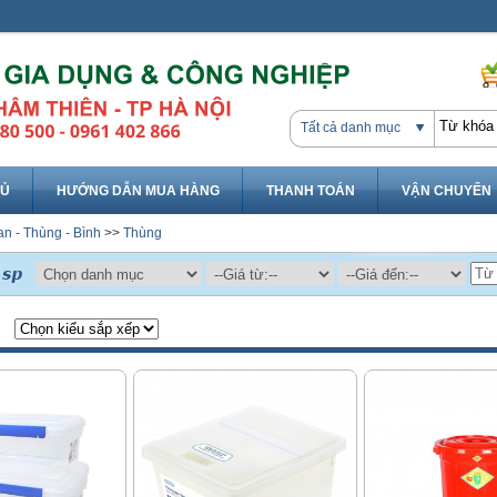
Tất cả danh mục
HỦ
HƯỚNG DẪN MUA HÀNG
THANH TOÁN
VẬN CHUYỂN
n - Thùng - Bình
>>
Thùng