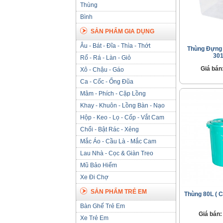
Thùng
Bình
SẢN PHẨM GIA DỤNG
Âu - Bát - Đĩa - Thìa - Thớt
Thùng Đựng 
301
Rổ - Rá - Làn - Giỏ
Giá bán
Xô - Chậu - Gáo
Ca - Cốc - Ống Đũa
Mâm - Phích - Cặp Lồng
Khay - Khuôn - Lồng Bàn - Nạo
Hộp - Keo - Lọ - Cốp - Vắt Cam
Chổi - Bật Rác - Xẻng
Mắc Áo - Cầu Là - Mắc Cam
Lau Nhà - Cọc & Giàn Treo
Mũ Bảo Hiểm
Xe Đi Chợ
SẢN PHẨM TRẺ EM
Thùng 80L ( C
Bàn Ghế Trẻ Em
Giá bán:
Xe Trẻ Em