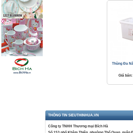
Thùng Đa Nă
Giá bán:
THÔNG TIN SIEUTHINHUA.VN
Công ty TNHH Thương mại Bích Hà
Số 153 phố Khâm Thiên, phường Thổ Quan, quận 