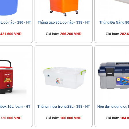
L có nắp - 280 - HT
Thùng gạo 80L có nắp - 338 - HT
Thùng Đa Năng 80L
421.600 VNĐ
Giá bán:
266.200 VNĐ
Giá bán:
282.
ibox 16L foam - HT
Thùng nhựa trong 28L - 398 - HT
Hộp đựng dụng cụ l
320.000 VNĐ
Giá bán:
160.000 VNĐ
Giá bán:
184.