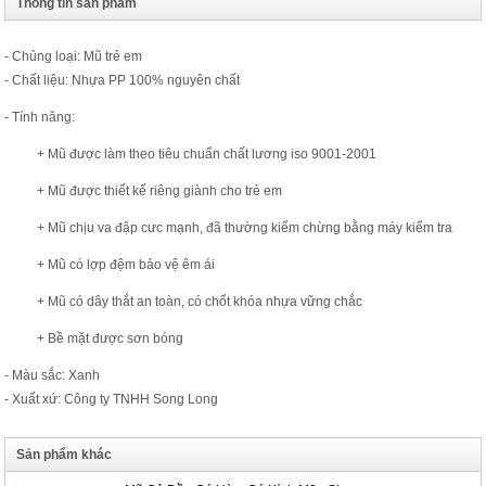
Thông tin sản phẩm
- Chủng loại: Mũ trẻ em
- Chất liệu: Nhựa PP 100% nguyên chất
- Tính năng:
+ Mũ được làm theo tiêu chuẩn chất lương iso 9001-2001
+ Mũ được thiết kế riêng giành cho trẻ em
+ Mũ chịu va đập cưc mạnh, đã thường kiểm chừng bằng máy kiểm tra
+ Mũ có lợp đệm bảo vệ êm ái
+ Mũ có dây thắt an toàn, có chốt khóa nhựa vững chắc
+ Bề mặt được sơn bóng
- Màu sắc: Xanh
- Xuất xứ: Công ty TNHH Song Long
Sản phẩm khác