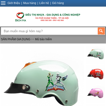
Giới thiệu
|
Mua hàng
|
Liên hệ
|
Giỏ hàng
SẢN PHẨM GIA DỤNG
>>
Mũ bảo hiểm