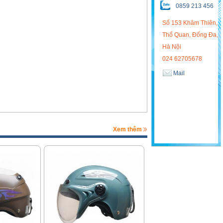
0859 213 456
Số 153 Khâm Thiên,
Thổ Quan, Đống Đa,
Hà Nội
024 62705678
Mail
Xem thêm