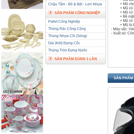
+ Mũ ch
Chậu Tắm - Bô & Bệt - Lợn Nhựa
+ Mũ có 
+ Mũ có 
SẢN PHẨM CÔNG NGHIỆP
+ Bề mặ
+ Mũ có 
Pallet Công Nghiệp
+ Mũ là 
Thùng Rác Công Cộng
- Màu sắc: Và
- Xuất xứ: C
Thùng Nhựa CN (Sóng)
Giá (Két) Đựng Cốc
Thùng Tròn Đựng Nước
SẢN PHẨM DÙNG 1 LẦN
SẢN PHẨM 