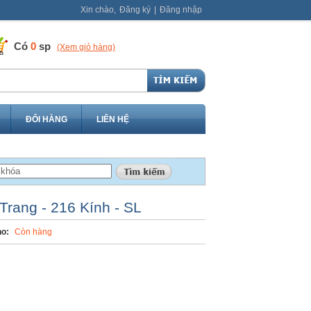
Xin chào,
Đăng ký
|
Đăng nhập
Có
0
sp
(Xem giỏ hàng)
ĐỔI HÀNG
LIÊN HỆ
rang - 216 Kính - SL
o:
Còn hàng