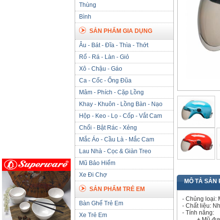
Thùng
Bình
SẢN PHẨM GIA DỤNG
Âu - Bát - Đĩa - Thìa - Thớt
Rổ - Rá - Làn - Giỏ
Xô - Chậu - Gáo
Ca - Cốc - Ống Đũa
Mâm - Phích - Cặp Lồng
Khay - Khuôn - Lồng Bàn - Nạo
Hộp - Keo - Lọ - Cốp - Vắt Cam
Chổi - Bật Rác - Xẻng
Mắc Áo - Cầu Là - Mắc Cam
Lau Nhà - Cọc & Giàn Treo
Mũ Bảo Hiểm
Xe Đi Chợ
MÔ TẢ SẢN
SẢN PHẨM TRẺ EM
- Chủng loại:
Bàn Ghế Trẻ Em
- Chất liệu: 
- Tính năng:
Xe Trẻ Em
+ Mũ đượ