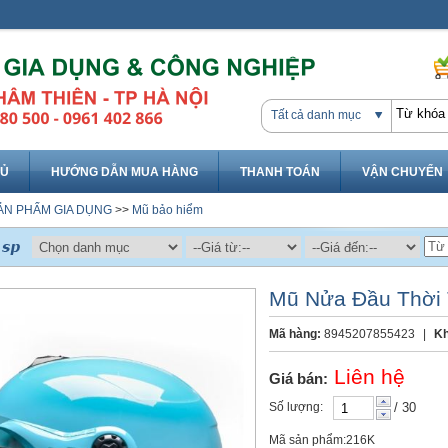
Tất cả danh mục
HỦ
HƯỚNG DẪN MUA HÀNG
THANH TOÁN
VẬN CHUYỂN
ẢN PHẨM GIA DỤNG
>>
Mũ bảo hiểm
Mũ Nửa Đầu Thời T
Mã hàng:
8945207855423
|
Kh
Liên hệ
Giá bán:
Số lượng:
/ 30
Mã sản phẩm:216K