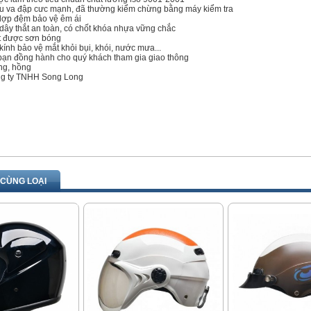
ịu va đập cưc mạnh, đã thường kiểm chừng bằng máy kiểm tra
lợp đệm bảo vệ êm ái
dây thắt an toàn, có chốt khóa nhựa vững chắc
t được sơn bóng
kính bảo vệ mắt khỏi bụi, khói, nước mưa...
bạn đồng hành cho quý khách tham gia giao thông
ng, hồng
ông ty TNHH Song Long
CÙNG LOẠI