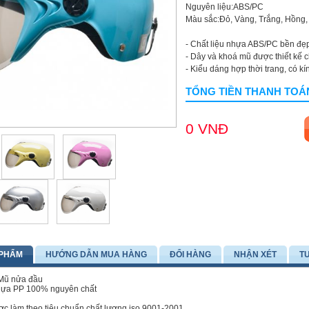
Nguyên liệu:ABS/PC
Màu sắc:Đỏ, Vàng, Trắng, Hồng,
- Chất liệu nhựa ABS/PC bền đẹp,
- Dây và khoá mũ được thiết kế 
- Kiểu dáng hợp thời trang, có kí
TỔNG TIỀN THANH TOÁ
0 VNĐ
 PHẨM
HƯỚNG DẪN MUA HÀNG
ĐỔI HÀNG
NHẬN XÉT
T
 Mũ nửa đầu
Nhựa PP 100% nguyên chất
c làm theo tiêu chuẩn chất lương iso 9001-2001