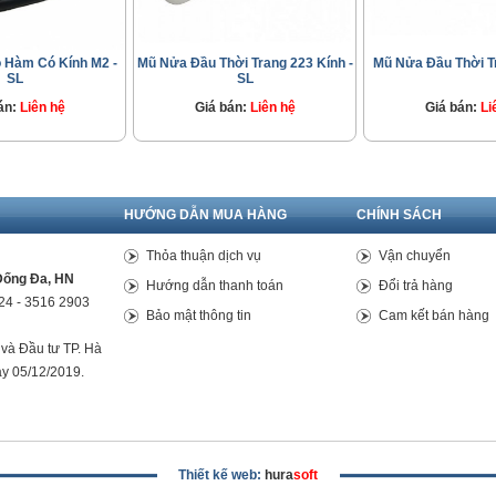
 Hàm Có Kính M2 -
Mũ Nửa Đầu Thời Trang 223 Kính -
Mũ Nửa Đầu Thời Tr
SL
SL
án:
Liên hệ
Giá bán:
Liên hệ
Giá bán:
Li
HƯỚNG DẪN MUA HÀNG
CHÍNH SÁCH
Thỏa thuận dịch vụ
Vận chuyển
Đống Đa, HN
Hướng dẫn thanh toán
Đổi trả hàng
24 - 3516 2903
Bảo mật thông tin
Cam kết bán hàng
và Đầu tư TP. Hà
ày 05/12/2019.
Thiết kế web:
hura
soft