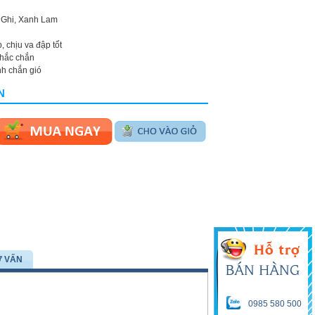
 Ghi, Xanh Lam
 chịu va đập tốt
chắc chắn
nh chắn gió
N
Ư VẤN
0985 580 500