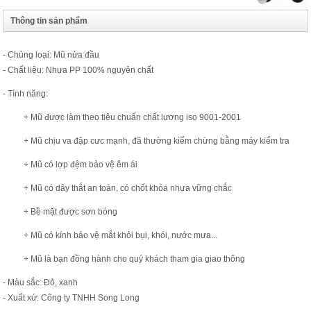
Thông tin sản phẩm
- Chủng loại: Mũ nửa đầu
- Chất liệu: Nhựa PP 100% nguyên chất
- Tính năng:
+ Mũ được làm theo tiêu chuẩn chất lương iso 9001-2001
+ Mũ chịu va đập cưc mạnh, đã thường kiểm chừng bằng máy kiểm tra
+ Mũ có lợp đệm bảo vệ êm ái
+ Mũ có dây thắt an toàn, có chốt khóa nhựa vững chắc
+ Bề mặt được sơn bóng
+ Mũ có kính bảo vệ mắt khỏi bụi, khói, nước mưa...
+ Mũ là bạn đồng hành cho quý khách tham gia giao thông
- Màu sắc: Đỏ, xanh
- Xuất xứ: Công ty TNHH Song Long