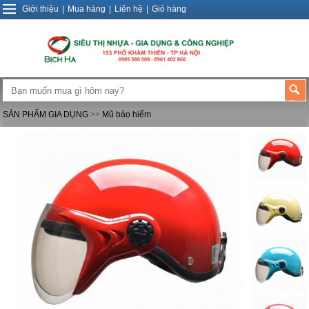
Giới thiệu
|
Mua hàng
|
Liên hệ
|
Giỏ hàng
SẢN PHẨM GIA DỤNG
>>
Mũ bảo hiểm