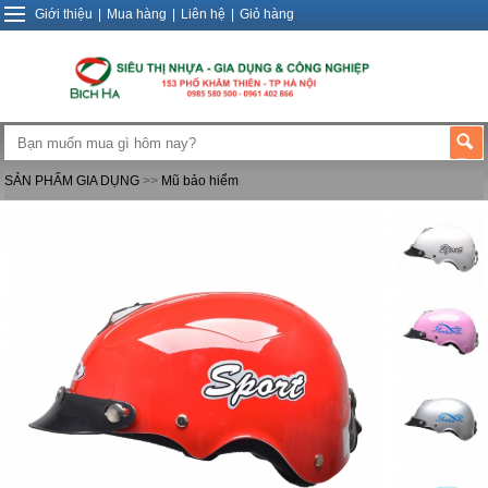
Giới thiệu
|
Mua hàng
|
Liên hệ
|
Giỏ hàng
SẢN PHẨM GIA DỤNG
>>
Mũ bảo hiểm