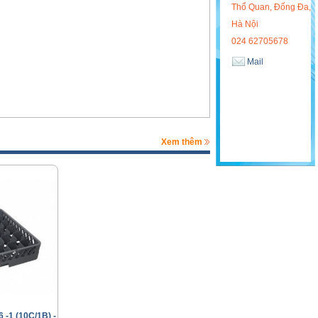
Thổ Quan, Đống Đa,
Hà Nội
024 62705678
Mail
Xem thêm
 -1 (10C/1B) -