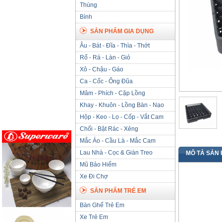
Thùng
Bình
SẢN PHẨM GIA DỤNG
Âu - Bát - Đĩa - Thìa - Thớt
Rổ - Rá - Làn - Giỏ
Xô - Chậu - Gáo
Ca - Cốc - Ống Đũa
Mâm - Phích - Cặp Lồng
Khay - Khuôn - Lồng Bàn - Nạo
Hộp - Keo - Lọ - Cốp - Vắt Cam
Chổi - Bật Rác - Xẻng
Mắc Áo - Cầu Là - Mắc Cam
Lau Nhà - Cọc & Giàn Treo
MÔ TẢ SẢN
Mũ Bảo Hiểm
Xe Đi Chợ
SẢN PHẨM TRẺ EM
Bàn Ghế Trẻ Em
Xe Trẻ Em