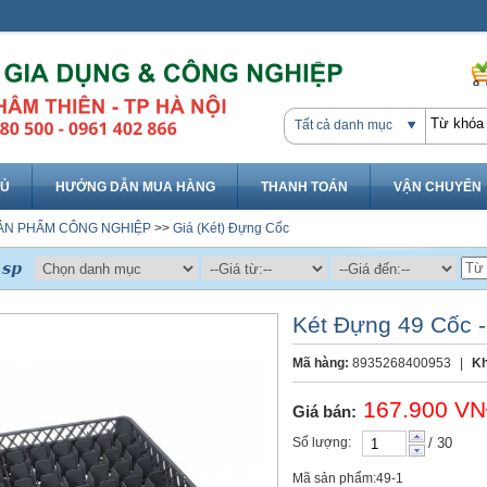
Tất cả danh mục
HỦ
HƯỚNG DẪN MUA HÀNG
THANH TOÁN
VẬN CHUYỂN
ẢN PHẨM CÔNG NGHIỆP
>>
Giá (Két) Đựng Cốc
Két Đựng 49 Cốc -
Mã hàng:
8935268400953
|
Kh
167.900 V
Giá bán:
Số lượng:
/ 30
Mã sản phẩm:49-1