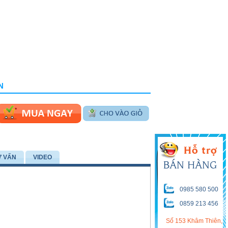
N
Ư VẤN
VIDEO
0985 580 500
0859 213 456
Số 153 Khâm Thiên,