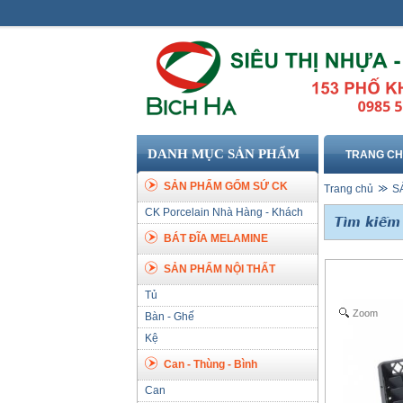
DANH MỤC SẢN PHẨM
TRANG C
SẢN PHẨM GỐM SỨ CK
Trang chủ
S
CK Porcelain Nhà Hàng - Khách
Sạn
BÁT ĐĨA MELAMINE
SẢN PHẨM NỘI THẤT
Tủ
Zoom
Bàn - Ghế
Kệ
Can - Thùng - Bình
Can