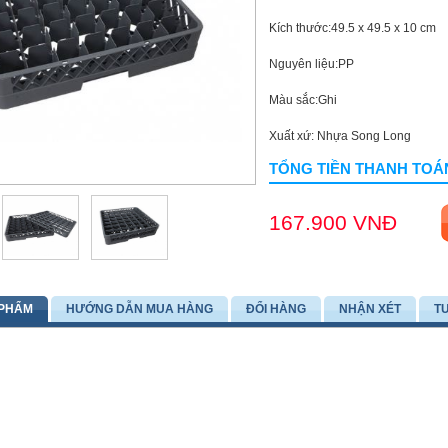
Kích thước:49.5 x 49.5 x 10 cm
Nguyên liệu:PP
Màu sắc:Ghi
Xuất xứ: Nhựa Song Long
TỔNG TIỀN THANH TOÁ
167.900 VNĐ
 PHẨM
HƯỚNG DẪN MUA HÀNG
ĐỔI HÀNG
NHẬN XÉT
T