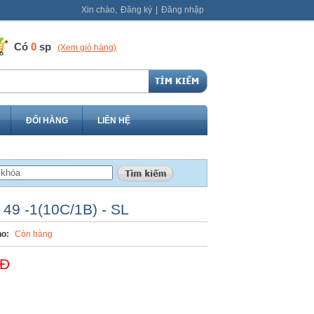
Xin chào,
Đăng ký
|
Đăng nhập
Có
0
sp
(Xem giỏ hàng)
ĐỔI HÀNG
LIÊN HỆ
 49 -1(10C/1B) - SL
o:
Còn hàng
NĐ