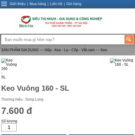
Giới thiệu
|
Mua hàng
|
Liên hệ
|
Giỏ hàng
SẢN PHẨM GIA DỤNG
>>
Hộp - Keo - Lọ - Cốp - Vắt cam
>>
Keo
Keo Vuông 160 - SL
Thương hiệu : Song Long
7.600 đ
Số lượng