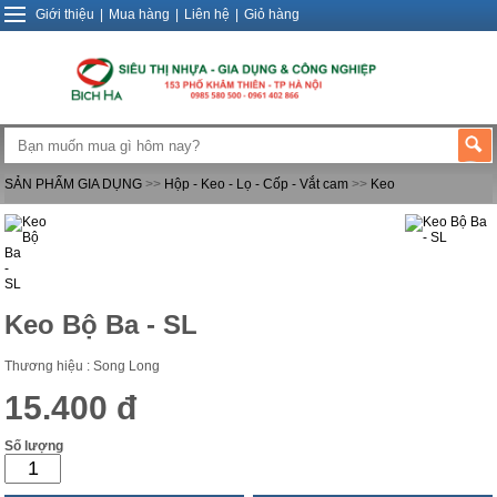
Giới thiệu
|
Mua hàng
|
Liên hệ
|
Giỏ hàng
SẢN PHẨM GIA DỤNG
>>
Hộp - Keo - Lọ - Cốp - Vắt cam
>>
Keo
Keo Bộ Ba - SL
Thương hiệu : Song Long
15.400 đ
Số lượng