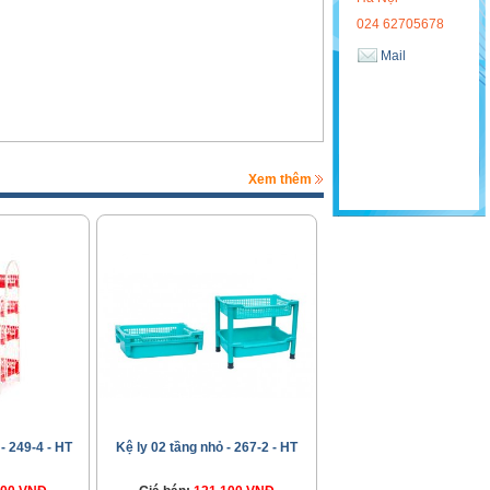
024 62705678
Mail
Xem thêm
- 249-4 - HT
Kệ ly 02 tầng nhỏ - 267-2 - HT