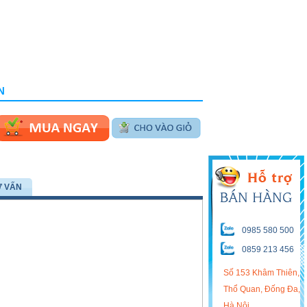
N
Ư VẤN
0985 580 500
0859 213 456
Số 153 Khâm Thiên,
Thổ Quan, Đống Đa,
Hà Nội