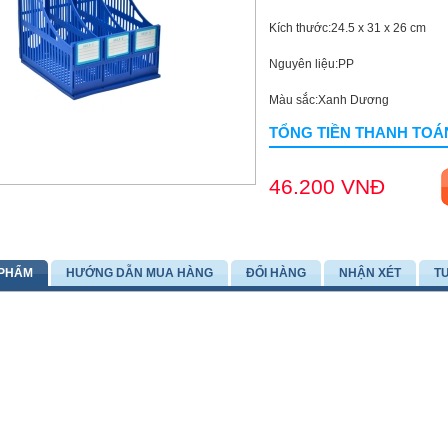
Kích thước:24.5 x 31 x 26 cm
Nguyên liệu:PP
Màu sắc:Xanh Dương
TỔNG TIỀN THANH TOÁ
46.200 VNĐ
 PHẨM
HƯỚNG DẪN MUA HÀNG
ĐỔI HÀNG
NHẬN XÉT
T