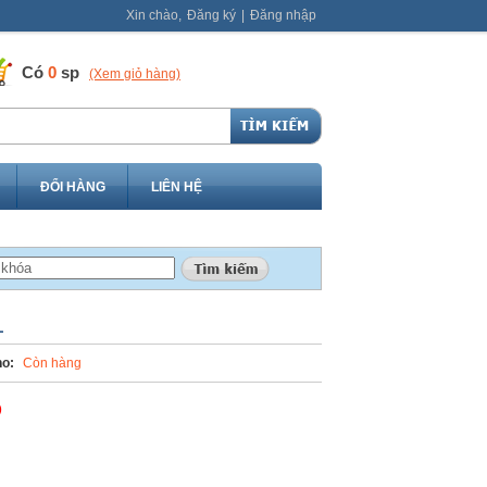
Xin chào,
Đăng ký
|
Đăng nhập
Có
0
sp
(Xem giỏ hàng)
ĐỔI HÀNG
LIÊN HỆ
L
o:
Còn hàng
Đ