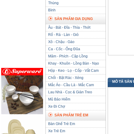
Thùng
Bình
SẢN PHẨM GIA DỤNG
Âu - Bát - Đĩa - Thìa - Thớt
Rổ - Rá - Làn - Giỏ
Xô - Chậu - Gáo
Ca - Cốc - Ống Đũa
Mâm - Phích - Cặp Lồng
Khay - Khuôn - Lồng Bàn - Nạo
Hộp - Keo - Lọ - Cốp - Vắt Cam
Chổi - Bật Rác - Xẻng
MÔ TẢ SẢN
Mắc Áo - Cầu Là - Mắc Cam
Lau Nhà - Cọc & Giàn Treo
Mũ Bảo Hiểm
Xe Đi Chợ
SẢN PHẨM TRẺ EM
Bàn Ghế Trẻ Em
Xe Trẻ Em