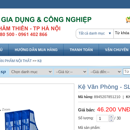
Tất cả danh mục
HỦ
HƯỚNG DẪN MUA HÀNG
THANH TOÁN
VẬN CHUYỂN
ẢN PHẨM NỘI THẤT
>>
Kệ
Kệ Văn Phòng - S
Mã hàng:
8945207851210
|
Kh
46.200 VN
Giá bán:
Zoom
Số lượng:
/ 30
Mã sản phẩm: