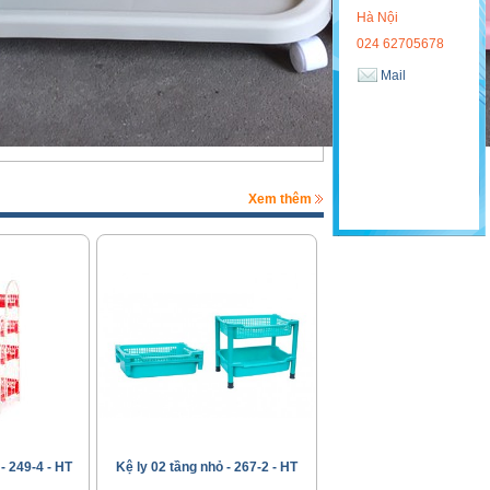
Hà Nội
024 62705678
Mail
Xem thêm
- 249-4 - HT
Kệ ly 02 tầng nhỏ - 267-2 - HT