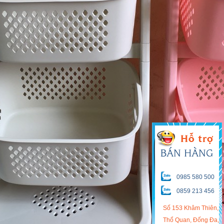
0985 580 500
0859 213 456
Số 153 Khâm Thiên,
Thổ Quan, Đống Đa,