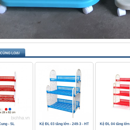
CÙNG LOẠI
Cung - SL
Kệ ĐL 03 tầng lớn - 249-3 - HT
Kệ ĐL 04 tầng lớn 