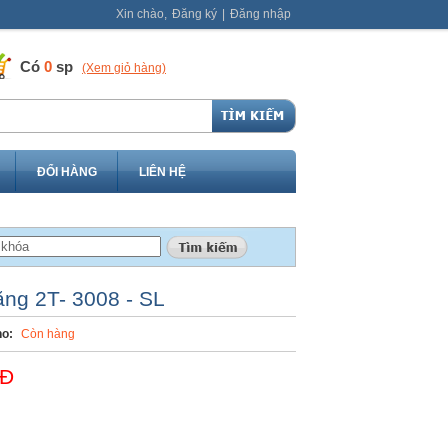
Xin chào,
Đăng ký
|
Đăng nhập
Có
0
sp
(Xem giỏ hàng)
ĐỔI HÀNG
LIÊN HỆ
ng 2T- 3008 - SL
o:
Còn hàng
NĐ