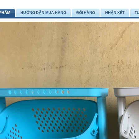
 PHẨM
HƯỚNG DẪN MUA HÀNG
ĐỔI HÀNG
NHẬN XÉT
T