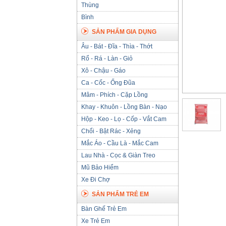
Thùng
Bình
SẢN PHẨM GIA DỤNG
Âu - Bát - Đĩa - Thìa - Thớt
Rổ - Rá - Làn - Giỏ
Xô - Chậu - Gáo
Ca - Cốc - Ống Đũa
Mâm - Phích - Cặp Lồng
Khay - Khuôn - Lồng Bàn - Nạo
Hộp - Keo - Lọ - Cốp - Vắt Cam
Chổi - Bật Rác - Xẻng
Mắc Áo - Cầu Là - Mắc Cam
Lau Nhà - Cọc & Giàn Treo
Mũ Bảo Hiểm
Xe Đi Chợ
SẢN PHẨM TRẺ EM
Bàn Ghế Trẻ Em
Xe Trẻ Em