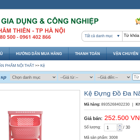
Tất cả danh mục
HỦ
HƯỚNG DẪN MUA HÀNG
THANH TOÁN
VẬN CHUYỂN
ẢN PHẨM NỘI THẤT
>>
Kệ
Kệ Đựng Đồ Đa Nă
Mã hàng:
8935268402230
|
Kh
252.500 V
Giá bán:
Số lượng:
/ 30
Mã sản phẩm: 3008