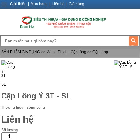
Giới thiệu
|
Mua hàng
|
Liên hệ
|
Giỏ hàng
SẢN PHẨM GIA DỤNG
>>
Mâm - Phích - Cặp lồng
>>
Cặp lồng
Cặp Lồng Ý 3T - SL
Thương hiệu : Song Long
Liên hệ
Số lượng