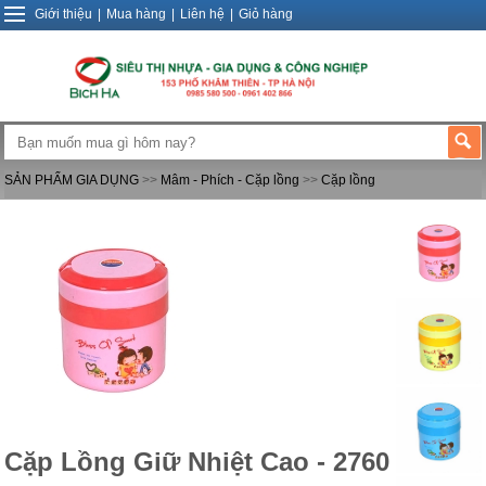
Giới thiệu
|
Mua hàng
|
Liên hệ
|
Giỏ hàng
SẢN PHẨM GIA DỤNG
>>
Mâm - Phích - Cặp lồng
>>
Cặp lồng
Cặp Lồng Giữ Nhiệt Cao - 2760 - SL