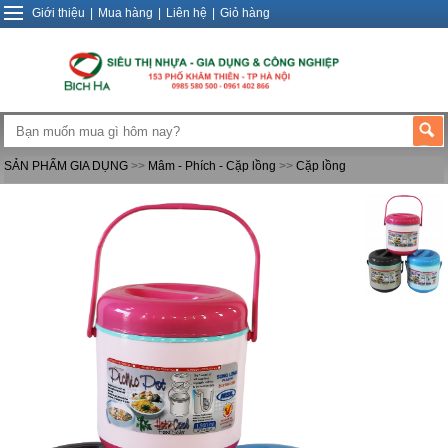
Giới thiệu
|
Mua hàng
|
Liên hệ
|
Giỏ hàng
SẢN PHẨM GIA DỤNG
>>
Mâm - Phích - Cặp lồng
>>
Cặp lồng